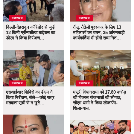
उत्तराखंड
उत्तराखंड
दिल्ली-देहरादून कॉरिडोर से जुड़ी
तीलू रौतेली पुरस्कार के लिए 13
12 किमी ग्रीनफील्ड बाईपास का
महिलाओं का चयन, 35 आंगनबाड़ी
डीएम ने किया निरीक्षण…
कार्यकर्तियां भी होंगी सम्मानित…
उत्तराखंड
उत्तराखंड
एसआईआर शिविरों का डीएम ने
मसूरी विधानसभा को 17.80 करोड़
किया निरीक्षण, बोले—कोई पात्र
की विकास योजनाओं की सौगात,
मतदाता सूची से न छूटे…
सीएम धामी ने किया लोकार्पण-
शिलान्यास.