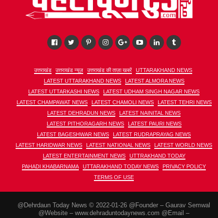
उत्तराखंड
उत्तराखंड न्यूज़
उत्तराखंड की ताज़ा खबरें
UTTARAKHAND NEWS
LATEST UTTARAKHAND NEWS
LATEST ALMORA NEWS
LATEST UTTARKASHI NEWS
LATEST UDHAM SINGH NAGAR NEWS
LATEST CHAMPAWAT NEWS
LATEST CHAMOLI NEWS
LATEST TEHRI NEWS
LATEST DEHRADUN NEWS
LATEST NAINITAL NEWS
LATEST PITHORAGARH NEWS
LATEST PAURI NEWS
LATEST BAGESHWAR NEWS
LATEST RUDRAPRAYAG NEWS
LATEST HARIDWAR NEWS
LATEST NATIONAL NEWS
LATEST WORLD NEWS
LATEST ENTERTAINMENT NEWS
UTTRAKHAND TODAY
PAHADI KHABARNAMA
UTTARAKHAND TODAY NEWS
PRIVACY POLICY
TERMS OF USE
@Dehrdaun Today News © 2022-01-26 @Founder – Gaurav Semwal
@Website – www.dehraduntodaynews.com @Email –