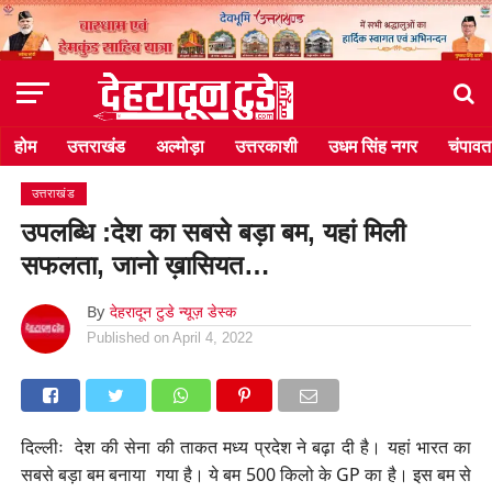
होम
उत्तराखंड
अल्मोड़ा
उत्तरकाशी
उधम सिंह नगर
चंपावत
उत्तराखंड
उपलब्धि :देश का सबसे बड़ा बम, यहां मिली
सफलता, जानो ख़ासियत…
By
देहरादून टुडे न्यूज़ डेस्क
Published on
April 4, 2022
दिल्लीः देश की सेना की ताकत मध्य प्रदेश ने बढ़ा दी है। यहां भारत का
सबसे बड़ा बम बनाया गया है। ये बम 500 किलो के GP का है। इस बम से