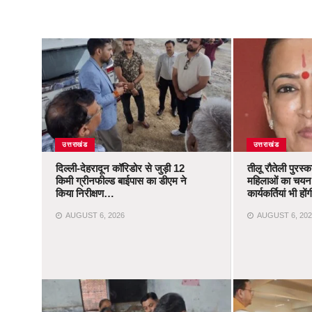
उत्तराखंड
उत्तराखंड
दिल्ली-देहरादून कॉरिडोर से जुड़ी 12
तीलू रौतेली पुरस्
किमी ग्रीनफील्ड बाईपास का डीएम ने
महिलाओं का चयन,
किया निरीक्षण…
कार्यकर्तियां भी ह
AUGUST 6, 2026
AUGUST 6, 202