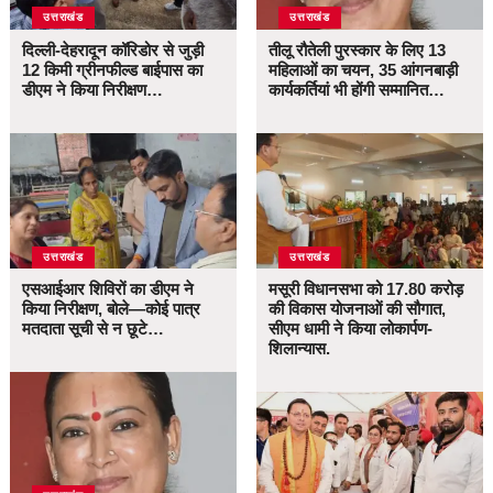
उत्तराखंड
उत्तराखंड
दिल्ली-देहरादून कॉरिडोर से जुड़ी
तीलू रौतेली पुरस्कार के लिए 13
12 किमी ग्रीनफील्ड बाईपास का
महिलाओं का चयन, 35 आंगनबाड़ी
डीएम ने किया निरीक्षण…
कार्यकर्तियां भी होंगी सम्मानित…
उत्तराखंड
उत्तराखंड
एसआईआर शिविरों का डीएम ने
मसूरी विधानसभा को 17.80 करोड़
किया निरीक्षण, बोले—कोई पात्र
की विकास योजनाओं की सौगात,
मतदाता सूची से न छूटे…
सीएम धामी ने किया लोकार्पण-
शिलान्यास.