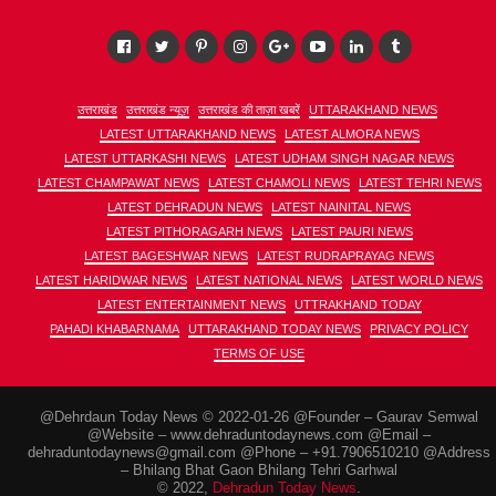
उत्तराखंड
उत्तराखंड न्यूज़
उत्तराखंड की ताज़ा खबरें
UTTARAKHAND NEWS
LATEST UTTARAKHAND NEWS
LATEST ALMORA NEWS
LATEST UTTARKASHI NEWS
LATEST UDHAM SINGH NAGAR NEWS
LATEST CHAMPAWAT NEWS
LATEST CHAMOLI NEWS
LATEST TEHRI NEWS
LATEST DEHRADUN NEWS
LATEST NAINITAL NEWS
LATEST PITHORAGARH NEWS
LATEST PAURI NEWS
LATEST BAGESHWAR NEWS
LATEST RUDRAPRAYAG NEWS
LATEST HARIDWAR NEWS
LATEST NATIONAL NEWS
LATEST WORLD NEWS
LATEST ENTERTAINMENT NEWS
UTTRAKHAND TODAY
PAHADI KHABARNAMA
UTTARAKHAND TODAY NEWS
PRIVACY POLICY
TERMS OF USE
@Dehrdaun Today News © 2022-01-26 @Founder – Gaurav Semwal
@Website – www.dehraduntodaynews.com @Email –
dehraduntodaynews@gmail.com @Phone – +91.7906510210 @Address
– Bhilang Bhat Gaon Bhilang Tehri Garhwal
© 2022,
Dehradun Today News
.