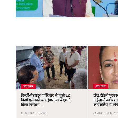
उत्तराखंड
उत्तराखंड
दिल्ली-देहरादून कॉरिडोर से जुड़ी 12
तीलू रौतेली पुरस्
किमी ग्रीनफील्ड बाईपास का डीएम ने
महिलाओं का चयन,
किया निरीक्षण…
कार्यकर्तियां भी ह
AUGUST 6, 2026
AUGUST 6, 202