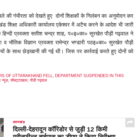
ामले की गंभीरता को देखते हुए दोनों शिक्षकों के निलंबन का अनुमोदन कर
खंड शिक्षा अधिकारी कार्यालय एकेश्वर में अटैच करने के आदेश भी जारी
े हिन्दी प्रवक्ता सतीश चन्द्र शाह, प०इ०का० सुरखेत पौड़ी गढ़वाल ने
या व भौतिक विज्ञान प्रवक्ता रामेन्द्र भण्डारी पठइ०का० सुरखेत पौड़ी
ियों के साथ छेड़खानी की गई थी। जिस पर कार्रवाई करते हुए दोनों को
RS OF UTTARAKHAND FELL
,
DEPARTMENT SUSPENDED IN THIS
 न्यूज़
,
चौबट्टाखाल
,
पौडी गढ़वाल
उत्तराखंड
दिल्ली-देहरादून कॉरिडोर से जुड़ी 12 किमी
ग्रीनफील्ड बाईपास का डीएम ने किया निरीक्षण…