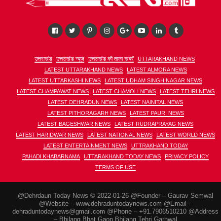
उत्तराखंड
उत्तराखंड न्यूज़
उत्तराखंड की ताज़ा खबरें
UTTARAKHAND NEWS
LATEST UTTARAKHAND NEWS
LATEST ALMORA NEWS
LATEST UTTARKASHI NEWS
LATEST UDHAM SINGH NAGAR NEWS
LATEST CHAMPAWAT NEWS
LATEST CHAMOLI NEWS
LATEST TEHRI NEWS
LATEST DEHRADUN NEWS
LATEST NAINITAL NEWS
LATEST PITHORAGARH NEWS
LATEST PAURI NEWS
LATEST BAGESHWAR NEWS
LATEST RUDRAPRAYAG NEWS
LATEST HARIDWAR NEWS
LATEST NATIONAL NEWS
LATEST WORLD NEWS
LATEST ENTERTAINMENT NEWS
UTTRAKHAND TODAY
PAHADI KHABARNAMA
UTTARAKHAND TODAY NEWS
PRIVACY POLICY
TERMS OF USE
@Dehrdaun Today News © 2022-01-26 @Founder – Gaurav Semwal
@Website – www.dehraduntodaynews.com @Email –
dehraduntodaynews@gmail.com @Phone – +91.7906510210 @Address
– Bhilang Bhat Gaon Bhilang Tehri Garhwal