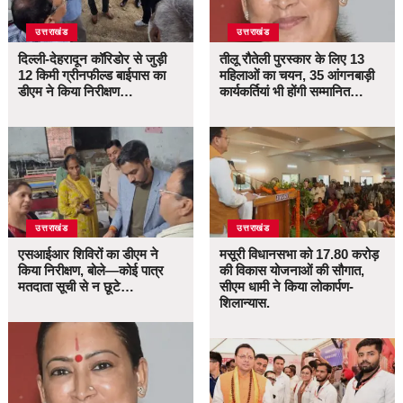
उत्तराखंड
उत्तराखंड
दिल्ली-देहरादून कॉरिडोर से जुड़ी
तीलू रौतेली पुरस्कार के लिए 13
12 किमी ग्रीनफील्ड बाईपास का
महिलाओं का चयन, 35 आंगनबाड़ी
डीएम ने किया निरीक्षण…
कार्यकर्तियां भी होंगी सम्मानित…
उत्तराखंड
उत्तराखंड
एसआईआर शिविरों का डीएम ने
मसूरी विधानसभा को 17.80 करोड़
किया निरीक्षण, बोले—कोई पात्र
की विकास योजनाओं की सौगात,
मतदाता सूची से न छूटे…
सीएम धामी ने किया लोकार्पण-
शिलान्यास.