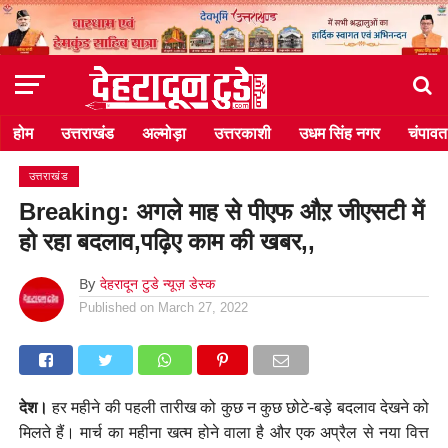
होम
उत्तराखंड
अल्मोड़ा
उत्तरकाशी
उधम सिंह नगर
चंपावत
उत्तराखंड
Breaking: अगले माह से पीएफ औऱ जीएसटी में
हो रहा बदलाव,पढ़िए काम की खबर,,
By
देहरादून टुडे न्यूज़ डेस्क
Published on
March 27, 2022
देश।
हर महीने की पहली तारीख को कुछ न कुछ छोटे-बड़े बदलाव देखने को
मिलते हैं। मार्च का महीना खत्म होने वाला है और एक अप्रैल से नया वित्त