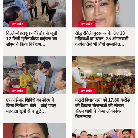
उत्तराखंड
उत्तराखंड
दिल्ली-देहरादून कॉरिडोर से जुड़ी
तीलू रौतेली पुरस्कार के लिए 13
12 किमी ग्रीनफील्ड बाईपास का
महिलाओं का चयन, 35 आंगनबाड़ी
डीएम ने किया निरीक्षण…
कार्यकर्तियां भी होंगी सम्मानित…
उत्तराखंड
उत्तराखंड
एसआईआर शिविरों का डीएम ने
मसूरी विधानसभा को 17.80 करोड़
किया निरीक्षण, बोले—कोई पात्र
की विकास योजनाओं की सौगात,
मतदाता सूची से न छूटे…
सीएम धामी ने किया लोकार्पण-
शिलान्यास.