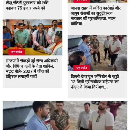
तीलू रौतेली पुरस्कार की राशि
बढ़ाकर 75 हजार रुपये की
आपदा राहत में त्वरित कार्रवाई और
आयुष सेवाओं का सुदृढ़ीकरण
सरकार की प्राथमिकता: मदन
कौशिक
उत्तराखंड
भाजपा में सैकड़ों पूर्व सैन्य अधिकारी
और विभिन्न दलों के नेता शामिल,
उत्तराखंड
भट्ट बोले- 2027 में जीत की
हैट्रिक लगाएगी पार्टी
दिल्ली-देहरादून कॉरिडोर से जुड़ी
12 किमी ग्रीनफील्ड बाईपास का
डीएम ने किया निरीक्षण…