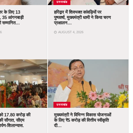
उत्तराखंड
कार के लिए 13
हरिद्वार में शिवभक्त कांवड़ियों पर
 35 आंगनबाड़ी
पुष्पवर्षा, मुख्यमंत्री धामी ने किया चरण
ोंगी सम्मानित…
प्रक्षालन…
6
AUGUST 4, 2026
उत्तराखंड
को 17.80 करोड़ की
मुख्यमंत्री ने विभिन्न विकास योजनाओं
की सौगात, सीएम
के लिए ₹5 करोड़ की वित्तीय स्वीकृति
र्पण-शिलान्यास.
दी…