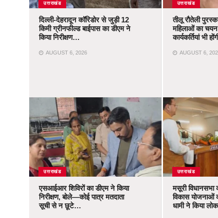
उत्तराखंड
उत्तराखंड
दिल्ली-देहरादून कॉरिडोर से जुड़ी 12
तीलू रौतेली पुरस्
किमी ग्रीनफील्ड बाईपास का डीएम ने
महिलाओं का चयन,
किया निरीक्षण…
कार्यकर्तियां भी ह
AUGUST 6, 2026
AUGUST 6, 202
उत्तराखंड
उत्तराखंड
एसआईआर शिविरों का डीएम ने किया
मसूरी विधानसभा 
निरीक्षण, बोले—कोई पात्र मतदाता
विकास योजनाओं 
सूची से न छूटे…
धामी ने किया लोका