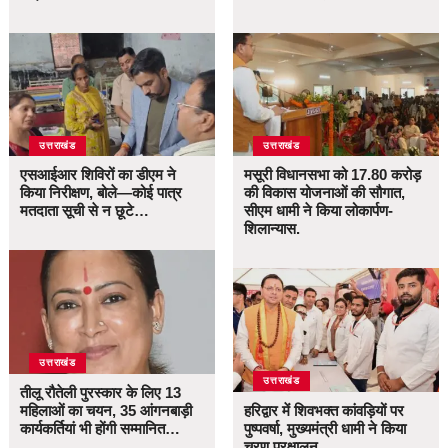
उत्तराखंड
उत्तराखंड
एसआईआर शिविरों का डीएम ने
मसूरी विधानसभा को 17.80 करोड़
किया निरीक्षण, बोले—कोई पात्र
की विकास योजनाओं की सौगात,
मतदाता सूची से न छूटे…
सीएम धामी ने किया लोकार्पण-
शिलान्यास.
उत्तराखंड
उत्तराखंड
तीलू रौतेली पुरस्कार के लिए 13
महिलाओं का चयन, 35 आंगनबाड़ी
हरिद्वार में शिवभक्त कांवड़ियों पर
कार्यकर्तियां भी होंगी सम्मानित…
पुष्पवर्षा, मुख्यमंत्री धामी ने किया
चरण प्रक्षालन…