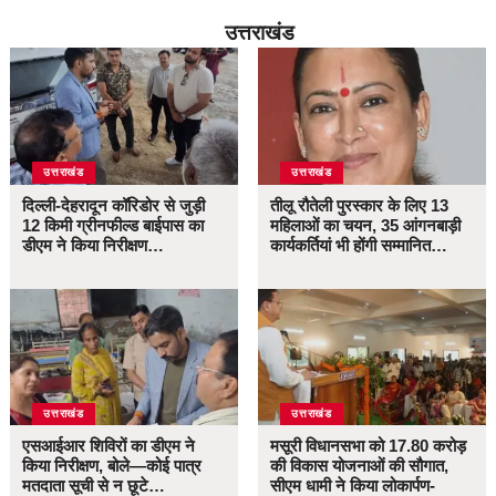
उत्तराखंड
उत्तराखंड
उत्तराखंड
दिल्ली-देहरादून कॉरिडोर से जुड़ी
तीलू रौतेली पुरस्कार के लिए 13
12 किमी ग्रीनफील्ड बाईपास का
महिलाओं का चयन, 35 आंगनबाड़ी
डीएम ने किया निरीक्षण…
कार्यकर्तियां भी होंगी सम्मानित…
उत्तराखंड
उत्तराखंड
एसआईआर शिविरों का डीएम ने
मसूरी विधानसभा को 17.80 करोड़
किया निरीक्षण, बोले—कोई पात्र
की विकास योजनाओं की सौगात,
मतदाता सूची से न छूटे…
सीएम धामी ने किया लोकार्पण-