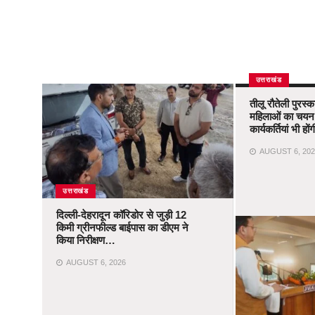
उत्तराखंड
तीलू रौतेली पुरस्
महिलाओं का चयन,
कार्यकर्तियां भी ह
AUGUST 6, 202
उत्तराखंड
दिल्ली-देहरादून कॉरिडोर से जुड़ी 12
किमी ग्रीनफील्ड बाईपास का डीएम ने
किया निरीक्षण…
AUGUST 6, 2026