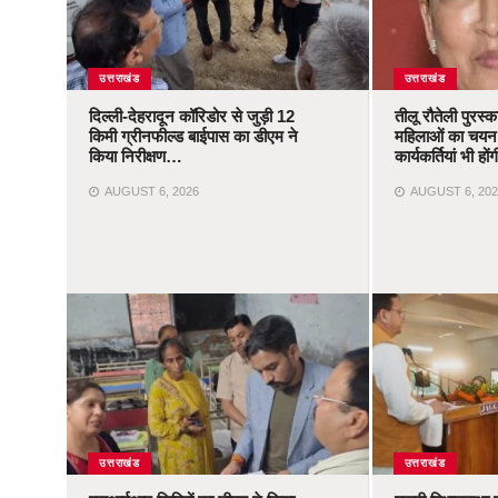
उत्तराखंड
उत्तराखंड
दिल्ली-देहरादून कॉरिडोर से जुड़ी 12
तीलू रौतेली पुरस्
किमी ग्रीनफील्ड बाईपास का डीएम ने
महिलाओं का चयन,
किया निरीक्षण…
कार्यकर्तियां भी ह
AUGUST 6, 2026
AUGUST 6, 202
उत्तराखंड
उत्तराखंड