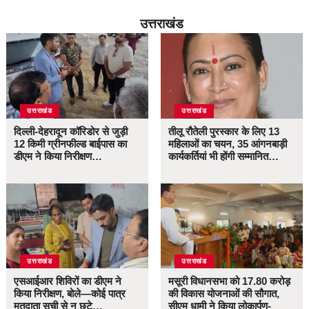
उत्तराखंड
उत्तराखंड
उत्तराखंड
दिल्ली-देहरादून कॉरिडोर से जुड़ी
तीलू रौतेली पुरस्कार के लिए 13
12 किमी ग्रीनफील्ड बाईपास का
महिलाओं का चयन, 35 आंगनबाड़ी
डीएम ने किया निरीक्षण…
कार्यकर्तियां भी होंगी सम्मानित…
उत्तराखंड
उत्तराखंड
एसआईआर शिविरों का डीएम ने
मसूरी विधानसभा को 17.80 करोड़
किया निरीक्षण, बोले—कोई पात्र
की विकास योजनाओं की सौगात,
मतदाता सूची से न छूटे…
सीएम धामी ने किया लोकार्पण-