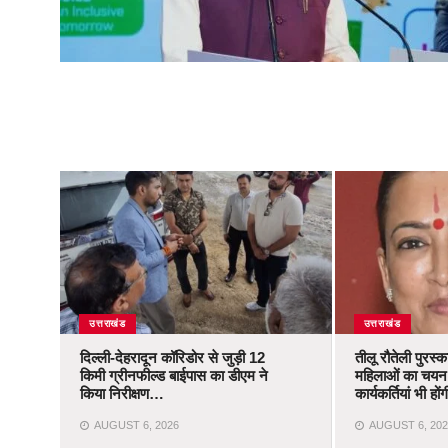
उत्तराखंड
उत्तराखंड
दिल्ली-देहरादून कॉरिडोर से जुड़ी 12
तीलू रौतेली पुरस्
किमी ग्रीनफील्ड बाईपास का डीएम ने
महिलाओं का चयन,
किया निरीक्षण…
कार्यकर्तियां भी ह
AUGUST 6, 2026
AUGUST 6, 202