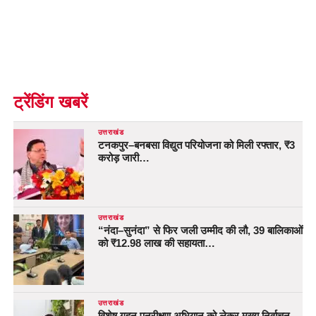
ट्रेंडिंग खबरें
उत्तराखंड
टनकपुर–बनबसा विद्युत परियोजना को मिली रफ्तार, ₹3
करोड़ जारी…
उत्तराखंड
“नंदा–सुनंदा” से फिर जली उम्मीद की लौ, 39 बालिकाओं
को ₹12.98 लाख की सहायता…
उत्तराखंड
विशेष गहन पुनरीक्षण अभियान को लेकर मुख्य निर्वाचन