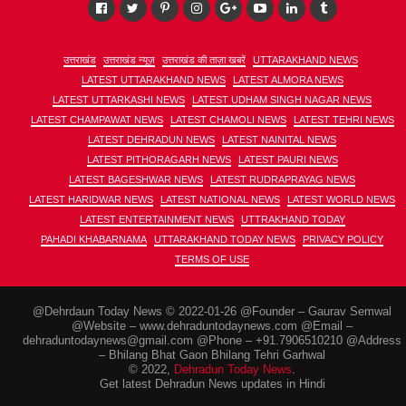
उत्तराखंड
उत्तराखंड न्यूज़
उत्तराखंड की ताज़ा खबरें
UTTARAKHAND NEWS
LATEST UTTARAKHAND NEWS
LATEST ALMORA NEWS
LATEST UTTARKASHI NEWS
LATEST UDHAM SINGH NAGAR NEWS
LATEST CHAMPAWAT NEWS
LATEST CHAMOLI NEWS
LATEST TEHRI NEWS
LATEST DEHRADUN NEWS
LATEST NAINITAL NEWS
LATEST PITHORAGARH NEWS
LATEST PAURI NEWS
LATEST BAGESHWAR NEWS
LATEST RUDRAPRAYAG NEWS
LATEST HARIDWAR NEWS
LATEST NATIONAL NEWS
LATEST WORLD NEWS
LATEST ENTERTAINMENT NEWS
UTTRAKHAND TODAY
PAHADI KHABARNAMA
UTTARAKHAND TODAY NEWS
PRIVACY POLICY
TERMS OF USE
@Dehrdaun Today News © 2022-01-26 @Founder – Gaurav Semwal
@Website – www.dehraduntodaynews.com @Email –
dehraduntodaynews@gmail.com @Phone – +91.7906510210 @Address
– Bhilang Bhat Gaon Bhilang Tehri Garhwal
© 2022,
Dehradun Today News
.
Get latest Dehradun News updates in Hindi