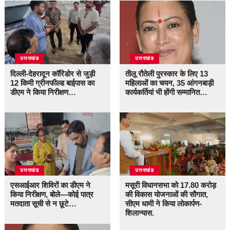
उत्तराखंड
उत्तराखंड
दिल्ली-देहरादून कॉरिडोर से जुड़ी
तीलू रौतेली पुरस्कार के लिए 13
12 किमी ग्रीनफील्ड बाईपास का
महिलाओं का चयन, 35 आंगनबाड़ी
डीएम ने किया निरीक्षण…
कार्यकर्तियां भी होंगी सम्मानित…
उत्तराखंड
उत्तराखंड
एसआईआर शिविरों का डीएम ने
मसूरी विधानसभा को 17.80 करोड़
किया निरीक्षण, बोले—कोई पात्र
की विकास योजनाओं की सौगात,
मतदाता सूची से न छूटे…
सीएम धामी ने किया लोकार्पण-
शिलान्यास.