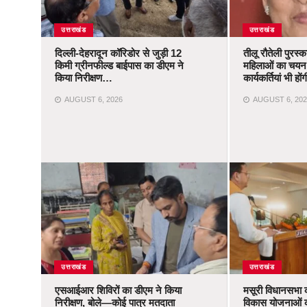
उत्तराखंड
उत्तराखंड
दिल्ली-देहरादून कॉरिडोर से जुड़ी 12
तीलू रौतेली पुरस्
किमी ग्रीनफील्ड बाईपास का डीएम ने
महिलाओं का चयन,
किया निरीक्षण…
कार्यकर्तियां भी ह
AUGUST 6, 2026
AUGUST 6, 202
उत्तराखंड
उत्तराखंड
एसआईआर शिविरों का डीएम ने किया
मसूरी विधानसभा 
निरीक्षण, बोले—कोई पात्र मतदाता
विकास योजनाओं 