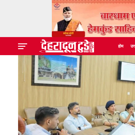
होम
उत