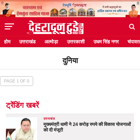
होम
उत्तराखंड
अल्मोड़ा
उत्तरकाशी
उधम सिंह नगर
चंपावत
दुनिया
PAGE 1 OF 0
ट्रेंडिंग खबरें
उत्तराखंड
मुख्यमंत्री धामी ने 24 करोड़ रुपये की विकास योजनाओं
को दी मंजूरी