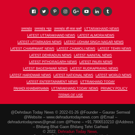
उत्तराखंड
उत्तराखंड न्यूज़
उत्तराखंड की ताज़ा खबरें
UTTARAKHAND NEWS
LATEST UTTARAKHAND NEWS
LATEST ALMORA NEWS
LATEST UTTARKASHI NEWS
LATEST UDHAM SINGH NAGAR NEWS
LATEST CHAMPAWAT NEWS
LATEST CHAMOLI NEWS
LATEST TEHRI NEWS
LATEST DEHRADUN NEWS
LATEST NAINITAL NEWS
LATEST PITHORAGARH NEWS
LATEST PAURI NEWS
LATEST BAGESHWAR NEWS
LATEST RUDRAPRAYAG NEWS
LATEST HARIDWAR NEWS
LATEST NATIONAL NEWS
LATEST WORLD NEWS
LATEST ENTERTAINMENT NEWS
UTTRAKHAND TODAY
PAHADI KHABARNAMA
UTTARAKHAND TODAY NEWS
PRIVACY POLICY
TERMS OF USE
@Dehrdaun Today News © 2022-01-26 @Founder – Gaurav Semwal
@Website – www.dehraduntodaynews.com @Email –
dehraduntodaynews@gmail.com @Phone – +91.7906510210 @Address
– Bhilang Bhat Gaon Bhilang Tehri Garhwal
© 2022,
Dehradun Today News
.