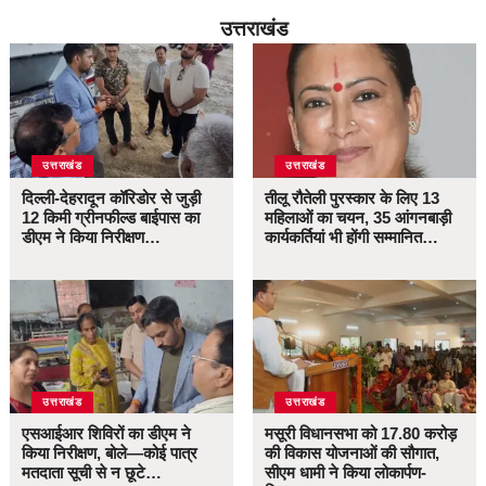
उत्तराखंड
उत्तराखंड
उत्तराखंड
दिल्ली-देहरादून कॉरिडोर से जुड़ी
तीलू रौतेली पुरस्कार के लिए 13
12 किमी ग्रीनफील्ड बाईपास का
महिलाओं का चयन, 35 आंगनबाड़ी
डीएम ने किया निरीक्षण…
कार्यकर्तियां भी होंगी सम्मानित…
उत्तराखंड
उत्तराखंड
एसआईआर शिविरों का डीएम ने
मसूरी विधानसभा को 17.80 करोड़
किया निरीक्षण, बोले—कोई पात्र
की विकास योजनाओं की सौगात,
मतदाता सूची से न छूटे…
सीएम धामी ने किया लोकार्पण-