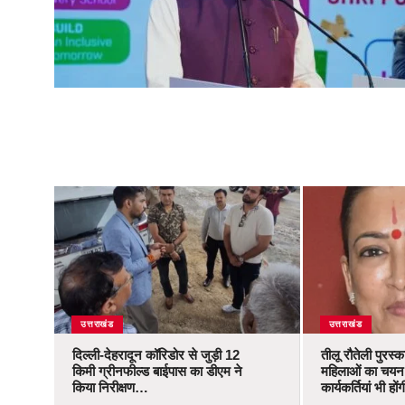
उत्तराखंड
उत्तराखंड
दिल्ली-देहरादून कॉरिडोर से जुड़ी 12
तीलू रौतेली पुरस्
किमी ग्रीनफील्ड बाईपास का डीएम ने
महिलाओं का चयन,
किया निरीक्षण…
कार्यकर्तियां भी ह