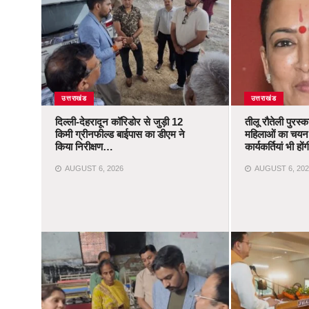
उत्तराखंड
उत्तराखंड
दिल्ली-देहरादून कॉरिडोर से जुड़ी 12
तीलू रौतेली पुरस्
किमी ग्रीनफील्ड बाईपास का डीएम ने
महिलाओं का चयन,
किया निरीक्षण…
कार्यकर्तियां भी ह
AUGUST 6, 2026
AUGUST 6, 202