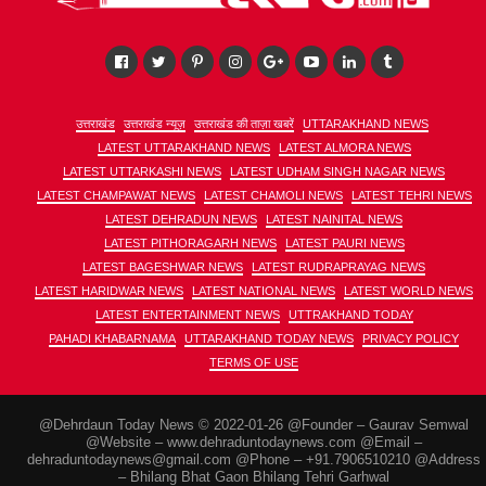
उत्तराखंड
उत्तराखंड न्यूज़
उत्तराखंड की ताज़ा खबरें
UTTARAKHAND NEWS
LATEST UTTARAKHAND NEWS
LATEST ALMORA NEWS
LATEST UTTARKASHI NEWS
LATEST UDHAM SINGH NAGAR NEWS
LATEST CHAMPAWAT NEWS
LATEST CHAMOLI NEWS
LATEST TEHRI NEWS
LATEST DEHRADUN NEWS
LATEST NAINITAL NEWS
LATEST PITHORAGARH NEWS
LATEST PAURI NEWS
LATEST BAGESHWAR NEWS
LATEST RUDRAPRAYAG NEWS
LATEST HARIDWAR NEWS
LATEST NATIONAL NEWS
LATEST WORLD NEWS
LATEST ENTERTAINMENT NEWS
UTTRAKHAND TODAY
PAHADI KHABARNAMA
UTTARAKHAND TODAY NEWS
PRIVACY POLICY
TERMS OF USE
@Dehrdaun Today News © 2022-01-26 @Founder – Gaurav Semwal
@Website – www.dehraduntodaynews.com @Email –
dehraduntodaynews@gmail.com @Phone – +91.7906510210 @Address
– Bhilang Bhat Gaon Bhilang Tehri Garhwal