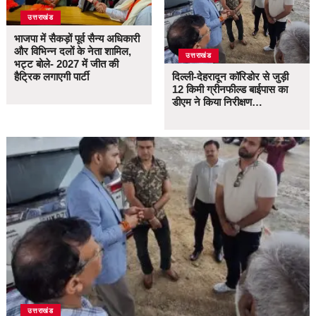
उत्तराखंड
भाजपा में सैकड़ों पूर्व सैन्य अधिकारी
और विभिन्न दलों के नेता शामिल,
उत्तराखंड
भट्ट बोले- 2027 में जीत की
हैट्रिक लगाएगी पार्टी
दिल्ली-देहरादून कॉरिडोर से जुड़ी
12 किमी ग्रीनफील्ड बाईपास का
डीएम ने किया निरीक्षण…
उत्तराखंड