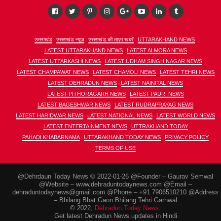
उत्तराखंड
उत्तराखंड न्यूज़
उत्तराखंड की ताज़ा खबरें
UTTARAKHAND NEWS
LATEST UTTARAKHAND NEWS
LATEST ALMORA NEWS
LATEST UTTARKASHI NEWS
LATEST UDHAM SINGH NAGAR NEWS
LATEST CHAMPAWAT NEWS
LATEST CHAMOLI NEWS
LATEST TEHRI NEWS
LATEST DEHRADUN NEWS
LATEST NAINITAL NEWS
LATEST PITHORAGARH NEWS
LATEST PAURI NEWS
LATEST BAGESHWAR NEWS
LATEST RUDRAPRAYAG NEWS
LATEST HARIDWAR NEWS
LATEST NATIONAL NEWS
LATEST WORLD NEWS
LATEST ENTERTAINMENT NEWS
UTTRAKHAND TODAY
PAHADI KHABARNAMA
UTTARAKHAND TODAY NEWS
PRIVACY POLICY
TERMS OF USE
@Dehrdaun Today News © 2022-01-26 @Founder – Gaurav Semwal
@Website – www.dehraduntodaynews.com @Email –
dehraduntodaynews@gmail.com @Phone – +91.7906510210 @Address
– Bhilang Bhat Gaon Bhilang Tehri Garhwal
© 2022,
Dehradun Today News
.
Get latest Dehradun News updates in Hindi