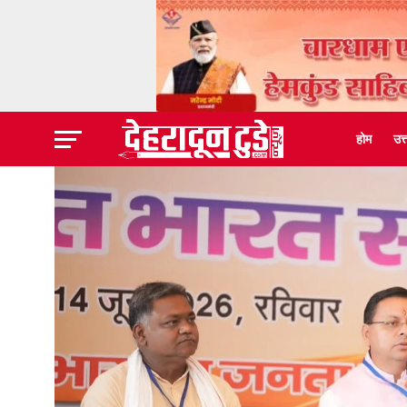
होम
उत