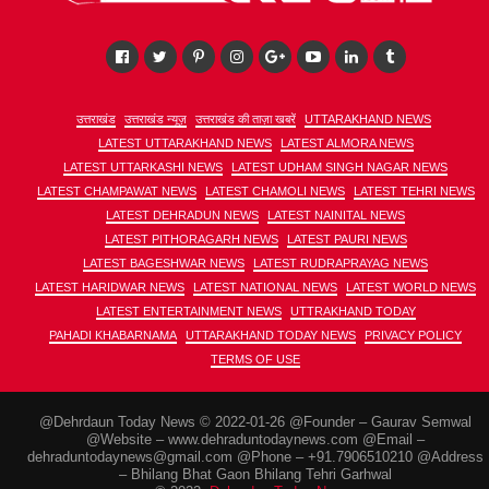
उत्तराखंड
उत्तराखंड न्यूज़
उत्तराखंड की ताज़ा खबरें
UTTARAKHAND NEWS
LATEST UTTARAKHAND NEWS
LATEST ALMORA NEWS
LATEST UTTARKASHI NEWS
LATEST UDHAM SINGH NAGAR NEWS
LATEST CHAMPAWAT NEWS
LATEST CHAMOLI NEWS
LATEST TEHRI NEWS
LATEST DEHRADUN NEWS
LATEST NAINITAL NEWS
LATEST PITHORAGARH NEWS
LATEST PAURI NEWS
LATEST BAGESHWAR NEWS
LATEST RUDRAPRAYAG NEWS
LATEST HARIDWAR NEWS
LATEST NATIONAL NEWS
LATEST WORLD NEWS
LATEST ENTERTAINMENT NEWS
UTTRAKHAND TODAY
PAHADI KHABARNAMA
UTTARAKHAND TODAY NEWS
PRIVACY POLICY
TERMS OF USE
@Dehrdaun Today News © 2022-01-26 @Founder – Gaurav Semwal
@Website – www.dehraduntodaynews.com @Email –
dehraduntodaynews@gmail.com @Phone – +91.7906510210 @Address
– Bhilang Bhat Gaon Bhilang Tehri Garhwal