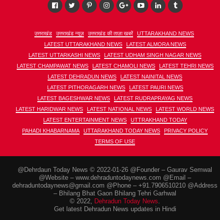
उत्तराखंड
उत्तराखंड न्यूज़
उत्तराखंड की ताज़ा खबरें
UTTARAKHAND NEWS
LATEST UTTARAKHAND NEWS
LATEST ALMORA NEWS
LATEST UTTARKASHI NEWS
LATEST UDHAM SINGH NAGAR NEWS
LATEST CHAMPAWAT NEWS
LATEST CHAMOLI NEWS
LATEST TEHRI NEWS
LATEST DEHRADUN NEWS
LATEST NAINITAL NEWS
LATEST PITHORAGARH NEWS
LATEST PAURI NEWS
LATEST BAGESHWAR NEWS
LATEST RUDRAPRAYAG NEWS
LATEST HARIDWAR NEWS
LATEST NATIONAL NEWS
LATEST WORLD NEWS
LATEST ENTERTAINMENT NEWS
UTTRAKHAND TODAY
PAHADI KHABARNAMA
UTTARAKHAND TODAY NEWS
PRIVACY POLICY
TERMS OF USE
@Dehrdaun Today News © 2022-01-26 @Founder – Gaurav Semwal
@Website – www.dehraduntodaynews.com @Email –
dehraduntodaynews@gmail.com @Phone – +91.7906510210 @Address
– Bhilang Bhat Gaon Bhilang Tehri Garhwal
© 2022,
Dehradun Today News
.
Get latest Dehradun News updates in Hindi