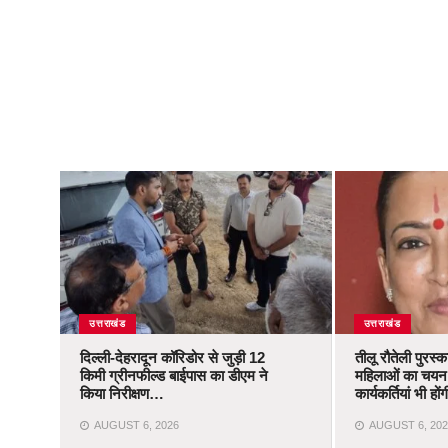
उत्तराखंड
उत्तराखंड
दिल्ली-देहरादून कॉरिडोर से जुड़ी 12
तीलू रौतेली पुरस्
किमी ग्रीनफील्ड बाईपास का डीएम ने
महिलाओं का चयन,
किया निरीक्षण…
कार्यकर्तियां भी ह
AUGUST 6, 2026
AUGUST 6, 202