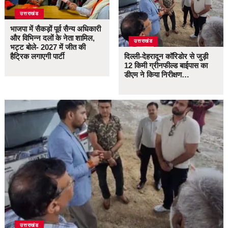
उत्तराखंड
भाजपा में सैकड़ों पूर्व सैन्य अधिकारी
और विभिन्न दलों के नेता शामिल,
उत्तराखंड
भट्ट बोले- 2027 में जीत की
हैट्रिक लगाएगी पार्टी
दिल्ली-देहरादून कॉरिडोर से जुड़ी
12 किमी ग्रीनफील्ड बाईपास का
डीएम ने किया निरीक्षण…
उत्तराखंड