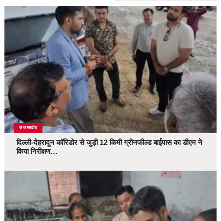
उत्तराखंड
दिल्ली-देहरादून कॉरिडोर से जुड़ी 12 किमी ग्रीनफील्ड बाईपास का डीएम ने
किया निरीक्षण…