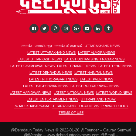
उत्तराखंड
उत्तराखंड न्यूज़
उत्तराखंड की ताज़ा खबरें
UTTARAKHAND NEWS
LATEST UTTARAKHAND NEWS
LATEST ALMORA NEWS
LATEST UTTARKASHI NEWS
LATEST UDHAM SINGH NAGAR NEWS
LATEST CHAMPAWAT NEWS
LATEST CHAMOLI NEWS
LATEST TEHRI NEWS
LATEST DEHRADUN NEWS
LATEST NAINITAL NEWS
LATEST PITHORAGARH NEWS
LATEST PAURI NEWS
LATEST BAGESHWAR NEWS
LATEST RUDRAPRAYAG NEWS
LATEST HARIDWAR NEWS
LATEST NATIONAL NEWS
LATEST WORLD NEWS
LATEST ENTERTAINMENT NEWS
UTTRAKHAND TODAY
PAHADI KHABARNAMA
UTTARAKHAND TODAY NEWS
PRIVACY POLICY
TERMS OF USE
@Dehrdaun Today News © 2022-01-26 @Founder – Gaurav Semwal
@Website – www.dehraduntodaynews.com @Email –