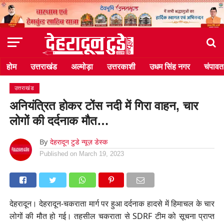
होम
उत्तराखंड
अल्मोड़ा
उत्तरकाशी
उधम सिंह नगर
चंपावत
उत्तराखंड
अनियंत्रित होकर टोंस नदी में गिरा वाहन, चार
लोगों की दर्दनाक मौत…
By
देहरादून टुडे न्यूज़ डेस्क
Published on
March 19, 2023
देहरादून। देहरादून-चकराता मार्ग पर हुआ दर्दनाक हादसे में हिमाचल के चार
लोगों की मौत हो गई। तहसील चकराता से SDRF टीम को सूचना प्राप्त