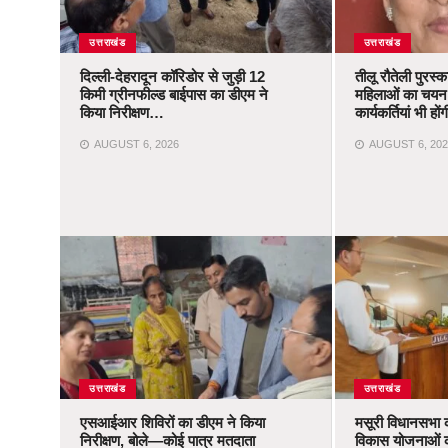
उत्तराखंड
उत्तराखंड
दिल्ली-देहरादून कॉरिडोर से जुड़ी 12
तीलू रौतेली पुरस्
किमी ग्रीनफील्ड बाईपास का डीएम ने
महिलाओं का चयन,
किया निरीक्षण…
कार्यकर्तियां भी ह
AUGUST 6, 2026
AUGUST 6, 202
उत्तराखंड
उत्तराखंड
एसआईआर शिविरों का डीएम ने किया
मसूरी विधानसभा 
निरीक्षण, बोले—कोई पात्र मतदाता
विकास योजनाओं 