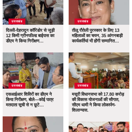
उत्तराखंड
उत्तराखंड
दिल्ली-देहरादून कॉरिडोर से जुड़ी
तीलू रौतेली पुरस्कार के लिए 13
12 किमी ग्रीनफील्ड बाईपास का
महिलाओं का चयन, 35 आंगनबाड़ी
डीएम ने किया निरीक्षण…
कार्यकर्तियां भी होंगी सम्मानित…
उत्तराखंड
उत्तराखंड
एसआईआर शिविरों का डीएम ने
मसूरी विधानसभा को 17.80 करोड़
किया निरीक्षण, बोले—कोई पात्र
की विकास योजनाओं की सौगात,
मतदाता सूची से न छूटे…
सीएम धामी ने किया लोकार्पण-
शिलान्यास.