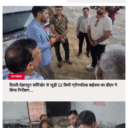
उत्तराखंड
दिल्ली-देहरादून कॉरिडोर से जुड़ी 12 किमी ग्रीनफील्ड बाईपास का डीएम ने
किया निरीक्षण…