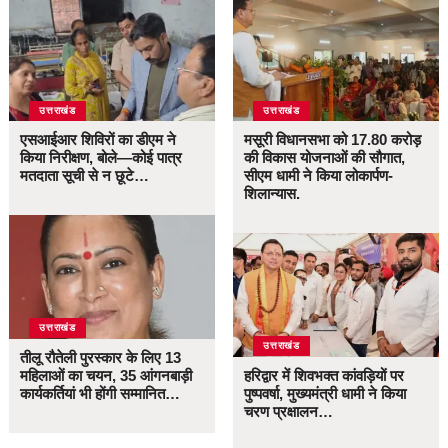
उत्तराखंड
उत्तराखंड
एसआईआर शिविरों का डीएम ने
मसूरी विधानसभा को 17.80 करोड़
किया निरीक्षण, बोले—कोई पात्र
की विकास योजनाओं की सौगात,
मतदाता सूची से न छूटे…
सीएम धामी ने किया लोकार्पण-
शिलान्यास.
उत्तराखंड
उत्तराखंड
तीलू रौतेली पुरस्कार के लिए 13
महिलाओं का चयन, 35 आंगनबाड़ी
हरिद्वार में शिवभक्त कांवड़ियों पर
कार्यकर्तियां भी होंगी सम्मानित…
पुष्पवर्षा, मुख्यमंत्री धामी ने किया
चरण प्रक्षालन…