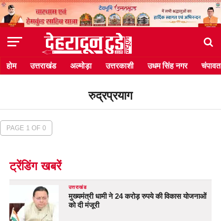
होम
उत्तराखंड
अल्मोड़ा
उत्तरकाशी
उधम सिंह नगर
चंपावत
रुद्रप्रयाग
PAGE 1 OF 0
ट्रेंडिंग खबरें
उत्तराखंड
मुख्यमंत्री धामी ने 24 करोड़ रुपये की विकास योजनाओं
को दी मंजूरी