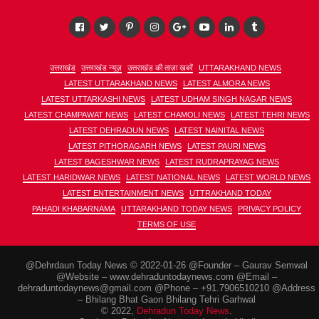
उत्तराखंड
उत्तराखंड न्यूज़
उत्तराखंड की ताज़ा खबरें
UTTARAKHAND NEWS
LATEST UTTARAKHAND NEWS
LATEST ALMORA NEWS
LATEST UTTARKASHI NEWS
LATEST UDHAM SINGH NAGAR NEWS
LATEST CHAMPAWAT NEWS
LATEST CHAMOLI NEWS
LATEST TEHRI NEWS
LATEST DEHRADUN NEWS
LATEST NAINITAL NEWS
LATEST PITHORAGARH NEWS
LATEST PAURI NEWS
LATEST BAGESHWAR NEWS
LATEST RUDRAPRAYAG NEWS
LATEST HARIDWAR NEWS
LATEST NATIONAL NEWS
LATEST WORLD NEWS
LATEST ENTERTAINMENT NEWS
UTTRAKHAND TODAY
PAHADI KHABARNAMA
UTTARAKHAND TODAY NEWS
PRIVACY POLICY
TERMS OF USE
@Dehrdaun Today News © 2022-01-26 @Founder – Gaurav Semwal
@Website – www.dehraduntodaynews.com @Email –
dehraduntodaynews@gmail.com @Phone – +91.7906510210 @Address
– Bhilang Bhat Gaon Bhilang Tehri Garhwal
© 2022,
Dehradun Today News
.