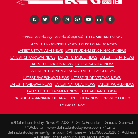
उत्तराखंड
उत्तराखंड न्यूज़
उत्तराखंड की ताज़ा खबरें
UTTARAKHAND NEWS
LATEST UTTARAKHAND NEWS
LATEST ALMORA NEWS
LATEST UTTARKASHI NEWS
LATEST UDHAM SINGH NAGAR NEWS
LATEST CHAMPAWAT NEWS
LATEST CHAMOLI NEWS
LATEST TEHRI NEWS
LATEST DEHRADUN NEWS
LATEST NAINITAL NEWS
LATEST PITHORAGARH NEWS
LATEST PAURI NEWS
LATEST BAGESHWAR NEWS
LATEST RUDRAPRAYAG NEWS
LATEST HARIDWAR NEWS
LATEST NATIONAL NEWS
LATEST WORLD NEWS
LATEST ENTERTAINMENT NEWS
UTTRAKHAND TODAY
PAHADI KHABARNAMA
UTTARAKHAND TODAY NEWS
PRIVACY POLICY
TERMS OF USE
@Dehrdaun Today News © 2022-01-26 @Founder – Gaurav Semwal
@Website – www.dehraduntodaynews.com @Email –
dehraduntodaynews@gmail.com @Phone – +91.7906510210 @Address
– Bhilang Bhat Gaon Bhilang Tehri Garhwal