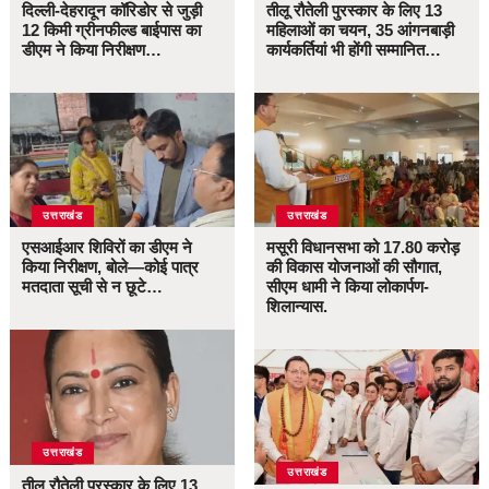
दिल्ली-देहरादून कॉरिडोर से जुड़ी
तीलू रौतेली पुरस्कार के लिए 13
12 किमी ग्रीनफील्ड बाईपास का
महिलाओं का चयन, 35 आंगनबाड़ी
डीएम ने किया निरीक्षण…
कार्यकर्तियां भी होंगी सम्मानित…
उत्तराखंड
उत्तराखंड
एसआईआर शिविरों का डीएम ने
मसूरी विधानसभा को 17.80 करोड़
किया निरीक्षण, बोले—कोई पात्र
की विकास योजनाओं की सौगात,
मतदाता सूची से न छूटे…
सीएम धामी ने किया लोकार्पण-
शिलान्यास.
उत्तराखंड
उत्तराखंड
तीलू रौतेली पुरस्कार के लिए 13