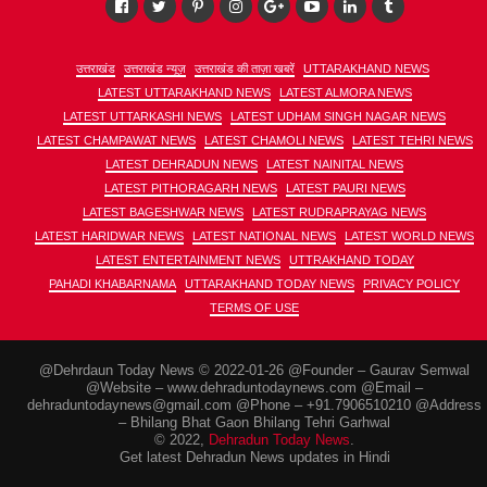
उत्तराखंड
उत्तराखंड न्यूज़
उत्तराखंड की ताज़ा खबरें
UTTARAKHAND NEWS
LATEST UTTARAKHAND NEWS
LATEST ALMORA NEWS
LATEST UTTARKASHI NEWS
LATEST UDHAM SINGH NAGAR NEWS
LATEST CHAMPAWAT NEWS
LATEST CHAMOLI NEWS
LATEST TEHRI NEWS
LATEST DEHRADUN NEWS
LATEST NAINITAL NEWS
LATEST PITHORAGARH NEWS
LATEST PAURI NEWS
LATEST BAGESHWAR NEWS
LATEST RUDRAPRAYAG NEWS
LATEST HARIDWAR NEWS
LATEST NATIONAL NEWS
LATEST WORLD NEWS
LATEST ENTERTAINMENT NEWS
UTTRAKHAND TODAY
PAHADI KHABARNAMA
UTTARAKHAND TODAY NEWS
PRIVACY POLICY
TERMS OF USE
@Dehrdaun Today News © 2022-01-26 @Founder – Gaurav Semwal
@Website – www.dehraduntodaynews.com @Email –
dehraduntodaynews@gmail.com @Phone – +91.7906510210 @Address
– Bhilang Bhat Gaon Bhilang Tehri Garhwal
© 2022,
Dehradun Today News
.
Get latest Dehradun News updates in Hindi