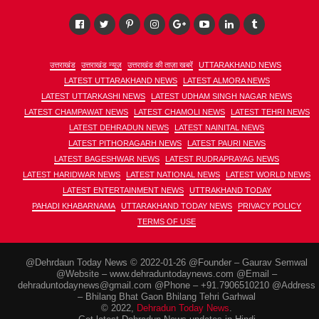
उत्तराखंड
उत्तराखंड न्यूज़
उत्तराखंड की ताज़ा खबरें
UTTARAKHAND NEWS
LATEST UTTARAKHAND NEWS
LATEST ALMORA NEWS
LATEST UTTARKASHI NEWS
LATEST UDHAM SINGH NAGAR NEWS
LATEST CHAMPAWAT NEWS
LATEST CHAMOLI NEWS
LATEST TEHRI NEWS
LATEST DEHRADUN NEWS
LATEST NAINITAL NEWS
LATEST PITHORAGARH NEWS
LATEST PAURI NEWS
LATEST BAGESHWAR NEWS
LATEST RUDRAPRAYAG NEWS
LATEST HARIDWAR NEWS
LATEST NATIONAL NEWS
LATEST WORLD NEWS
LATEST ENTERTAINMENT NEWS
UTTRAKHAND TODAY
PAHADI KHABARNAMA
UTTARAKHAND TODAY NEWS
PRIVACY POLICY
TERMS OF USE
@Dehrdaun Today News © 2022-01-26 @Founder – Gaurav Semwal
@Website – www.dehraduntodaynews.com @Email –
dehraduntodaynews@gmail.com @Phone – +91.7906510210 @Address
– Bhilang Bhat Gaon Bhilang Tehri Garhwal
© 2022,
Dehradun Today News
.