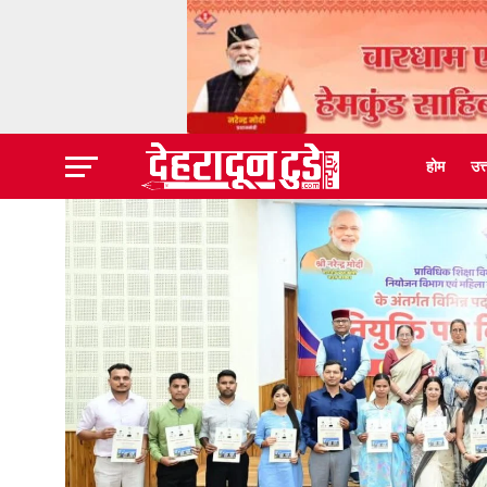
होम
उत