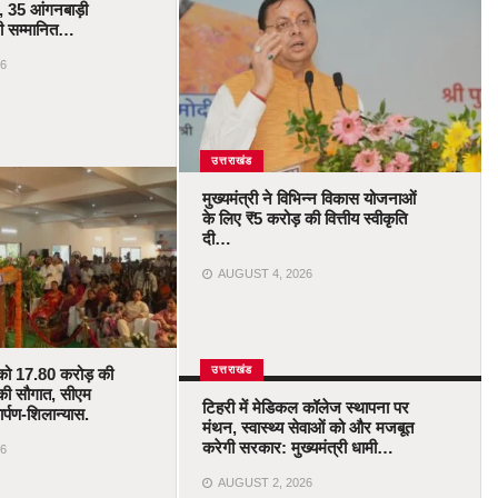
 35 आंगनबाड़ी
ोंगी सम्मानित…
6
उत्तराखंड
मुख्यमंत्री ने विभिन्न विकास योजनाओं
के लिए ₹5 करोड़ की वित्तीय स्वीकृति
दी…
AUGUST 4, 2026
उत्तराखंड
को 17.80 करोड़ की
की सौगात, सीएम
टिहरी में मेडिकल कॉलेज स्थापना पर
र्पण-शिलान्यास.
मंथन, स्वास्थ्य सेवाओं को और मजबूत
करेगी सरकार: मुख्यमंत्री धामी…
6
AUGUST 2, 2026