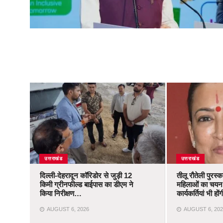
उत्तराखंड
उत्तराखंड
दिल्ली-देहरादून कॉरिडोर से जुड़ी 12
तीलू रौतेली पुरस्
किमी ग्रीनफील्ड बाईपास का डीएम ने
महिलाओं का चयन,
किया निरीक्षण…
कार्यकर्तियां भी ह
AUGUST 6, 2026
AUGUST 6, 202