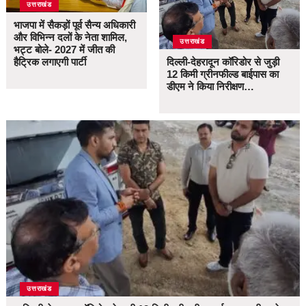
उत्तराखंड
भाजपा में सैकड़ों पूर्व सैन्य अधिकारी
और विभिन्न दलों के नेता शामिल,
उत्तराखंड
भट्ट बोले- 2027 में जीत की
हैट्रिक लगाएगी पार्टी
दिल्ली-देहरादून कॉरिडोर से जुड़ी
12 किमी ग्रीनफील्ड बाईपास का
डीएम ने किया निरीक्षण…
उत्तराखंड