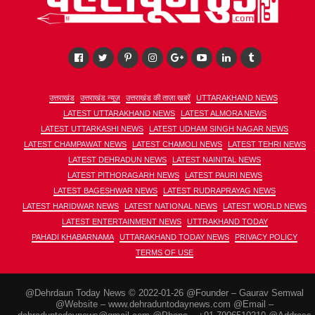
उत्तराखंड
उत्तराखंड न्यूज़
उत्तराखंड की ताज़ा खबरें
UTTARAKHAND NEWS
LATEST UTTARAKHAND NEWS
LATEST ALMORA NEWS
LATEST UTTARKASHI NEWS
LATEST UDHAM SINGH NAGAR NEWS
LATEST CHAMPAWAT NEWS
LATEST CHAMOLI NEWS
LATEST TEHRI NEWS
LATEST DEHRADUN NEWS
LATEST NAINITAL NEWS
LATEST PITHORAGARH NEWS
LATEST PAURI NEWS
LATEST BAGESHWAR NEWS
LATEST RUDRAPRAYAG NEWS
LATEST HARIDWAR NEWS
LATEST NATIONAL NEWS
LATEST WORLD NEWS
LATEST ENTERTAINMENT NEWS
UTTRAKHAND TODAY
PAHADI KHABARNAMA
UTTARAKHAND TODAY NEWS
PRIVACY POLICY
TERMS OF USE
@Dehrdaun Today News © 2022-01-26 @Founder – Gaurav Semwal
@Website – www.dehraduntodaynews.com @Email –