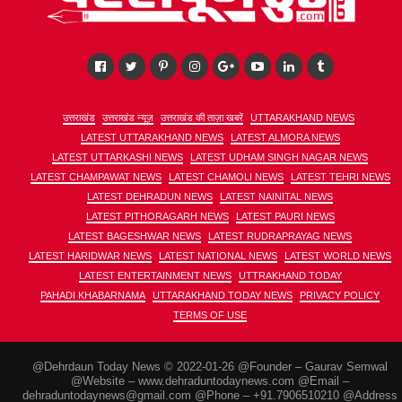
उत्तराखंड
उत्तराखंड न्यूज़
उत्तराखंड की ताज़ा खबरें
UTTARAKHAND NEWS
LATEST UTTARAKHAND NEWS
LATEST ALMORA NEWS
LATEST UTTARKASHI NEWS
LATEST UDHAM SINGH NAGAR NEWS
LATEST CHAMPAWAT NEWS
LATEST CHAMOLI NEWS
LATEST TEHRI NEWS
LATEST DEHRADUN NEWS
LATEST NAINITAL NEWS
LATEST PITHORAGARH NEWS
LATEST PAURI NEWS
LATEST BAGESHWAR NEWS
LATEST RUDRAPRAYAG NEWS
LATEST HARIDWAR NEWS
LATEST NATIONAL NEWS
LATEST WORLD NEWS
LATEST ENTERTAINMENT NEWS
UTTRAKHAND TODAY
PAHADI KHABARNAMA
UTTARAKHAND TODAY NEWS
PRIVACY POLICY
TERMS OF USE
@Dehrdaun Today News © 2022-01-26 @Founder – Gaurav Semwal
@Website – www.dehraduntodaynews.com @Email –
dehraduntodaynews@gmail.com @Phone – +91.7906510210 @Address