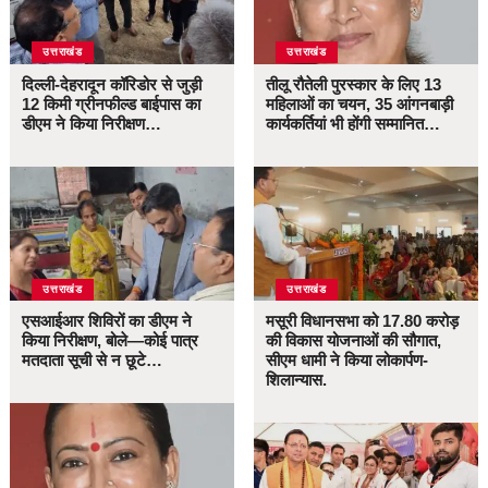
उत्तराखंड
उत्तराखंड
दिल्ली-देहरादून कॉरिडोर से जुड़ी
तीलू रौतेली पुरस्कार के लिए 13
12 किमी ग्रीनफील्ड बाईपास का
महिलाओं का चयन, 35 आंगनबाड़ी
डीएम ने किया निरीक्षण…
कार्यकर्तियां भी होंगी सम्मानित…
उत्तराखंड
उत्तराखंड
एसआईआर शिविरों का डीएम ने
मसूरी विधानसभा को 17.80 करोड़
किया निरीक्षण, बोले—कोई पात्र
की विकास योजनाओं की सौगात,
मतदाता सूची से न छूटे…
सीएम धामी ने किया लोकार्पण-
शिलान्यास.