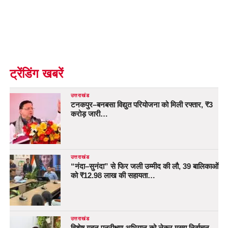
ट्रेंडिंग खबरें
उत्तराखंड
टनकपुर–बनबसा विद्युत परियोजना को मिली रफ्तार, ₹3
करोड़ जारी…
उत्तराखंड
“नंदा–सुनंदा” से फिर जली उम्मीद की लौ, 39 बालिकाओं
को ₹12.98 लाख की सहायता…
उत्तराखंड
विशेष गहन पुनरीक्षण अभियान को लेकर मुख्य निर्वाचन