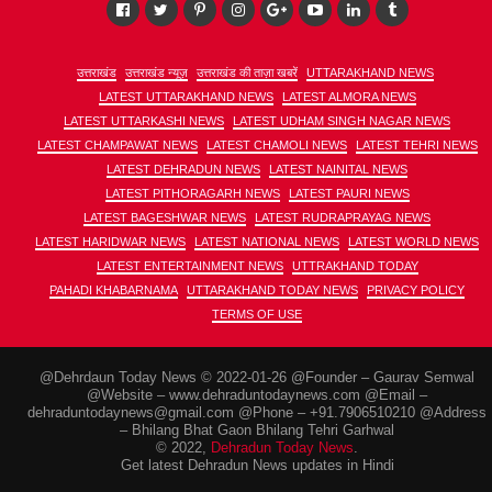
उत्तराखंड
उत्तराखंड न्यूज़
उत्तराखंड की ताज़ा खबरें
UTTARAKHAND NEWS
LATEST UTTARAKHAND NEWS
LATEST ALMORA NEWS
LATEST UTTARKASHI NEWS
LATEST UDHAM SINGH NAGAR NEWS
LATEST CHAMPAWAT NEWS
LATEST CHAMOLI NEWS
LATEST TEHRI NEWS
LATEST DEHRADUN NEWS
LATEST NAINITAL NEWS
LATEST PITHORAGARH NEWS
LATEST PAURI NEWS
LATEST BAGESHWAR NEWS
LATEST RUDRAPRAYAG NEWS
LATEST HARIDWAR NEWS
LATEST NATIONAL NEWS
LATEST WORLD NEWS
LATEST ENTERTAINMENT NEWS
UTTRAKHAND TODAY
PAHADI KHABARNAMA
UTTARAKHAND TODAY NEWS
PRIVACY POLICY
TERMS OF USE
@Dehrdaun Today News © 2022-01-26 @Founder – Gaurav Semwal
@Website – www.dehraduntodaynews.com @Email –
dehraduntodaynews@gmail.com @Phone – +91.7906510210 @Address
– Bhilang Bhat Gaon Bhilang Tehri Garhwal
© 2022,
Dehradun Today News
.
Get latest Dehradun News updates in Hindi