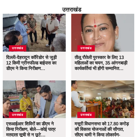
उत्तराखंड
उत्तराखंड
उत्तराखंड
दिल्ली-देहरादून कॉरिडोर से जुड़ी
तीलू रौतेली पुरस्कार के लिए 13
12 किमी ग्रीनफील्ड बाईपास का
महिलाओं का चयन, 35 आंगनबाड़ी
डीएम ने किया निरीक्षण…
कार्यकर्तियां भी होंगी सम्मानित…
उत्तराखंड
उत्तराखंड
एसआईआर शिविरों का डीएम ने
मसूरी विधानसभा को 17.80 करोड़
किया निरीक्षण, बोले—कोई पात्र
की विकास योजनाओं की सौगात,
मतदाता सूची से न छूटे…
सीएम धामी ने किया लोकार्पण-