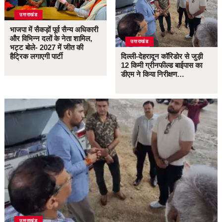
उत्तराखंड
भाजपा में सैकड़ों पूर्व सैन्य अधिकारी
और विभिन्न दलों के नेता शामिल,
उत्तराखंड
भट्ट बोले- 2027 में जीत की
हैट्रिक लगाएगी पार्टी
दिल्ली-देहरादून कॉरिडोर से जुड़ी
12 किमी ग्रीनफील्ड बाईपास का
डीएम ने किया निरीक्षण…
उत्तराखंड